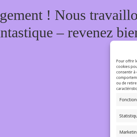
gement ! Nous travaill
antastique – revenez bien
Pour offrir 
cookies pou
consentir à
comportement
ou de retire
caractéristi
Fonction
Statistiq
Marketin